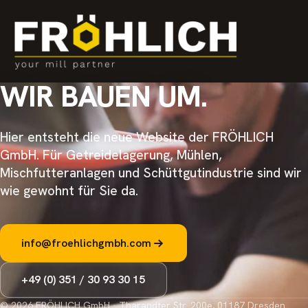
WIR BAUEN UM.
Hier entsteht die neue Website der FRÖHLICH
GmbH. Für Getreidelagerung, Mühlen,
Mischfutteranlagen und Schüttgutindustrie sind wir
wie gewohnt für Sie da.
info@froehlichgmbh.com
+49 (0) 351 / 30 93 30 15
© 2026 FRÖHLICH GmbH · Tharandter Str. 200e, 01187 Dresden